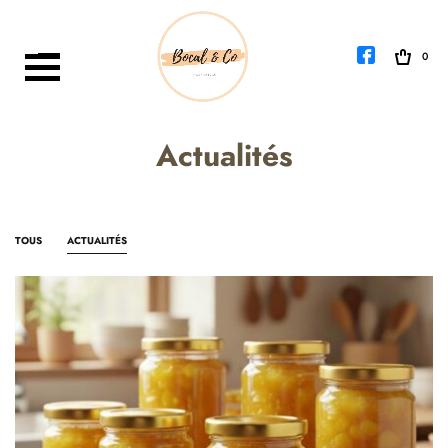
0
PETIT BOCAL TRANSPARENT
GRAND BOCAL EN VERRE
Actualités
BOUTEILLES EN VERRE
TUBES EN VERRE
TOUS
ACTUALITÉS
FLACONS EN VERRE POUR
COSMÉTIQUES
DIVERS