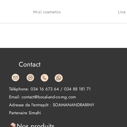
M-izi cosmetics
Lina
Contact
Téléphone: 034 16 673 64 / 034 88 181 71
Email: contact@bocal-and-co-mg.com
Adresse de l'entrepôt : SOAMANANDRARINY
Partenaire Simafri
Nos produits