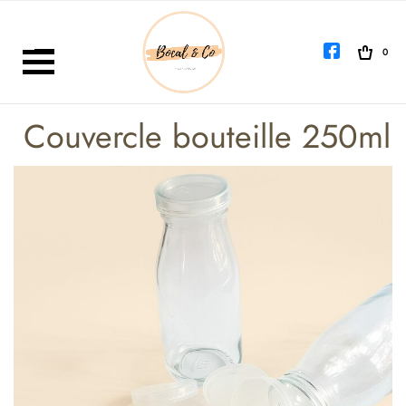
0
PETIT BOCAL TRANSPARENT
GRAND BOCAL EN VERRE
Couvercle bouteille 250ml
BOUTEILLES EN VERRE
TUBES EN VERRE
FLACONS EN VERRE POUR
COSMÉTIQUES
DIVERS