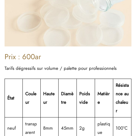
Prix : 600ar
Tarifs dégressifs sur volume / palette pour professionnels
Résista
Coule
Haute
Diamè
Poids
Matièr
nce au
État
ur
ur
tre
vide
e
chaleu
r
transp
plastiq
neuf
8mm
45mm
2g
100°C
arent
ue